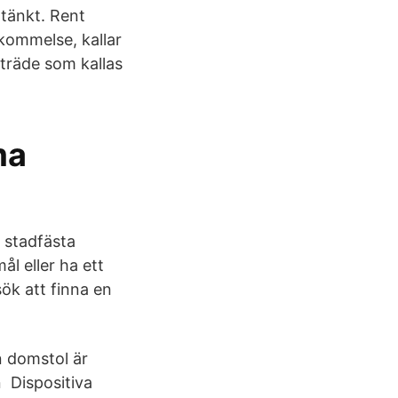
tänkt. Rent
nskommelse, kallar
nträde som kallas
ma
 stadfästa
ål eller ha ett
sök att finna en
n domstol är
n Dispositiva