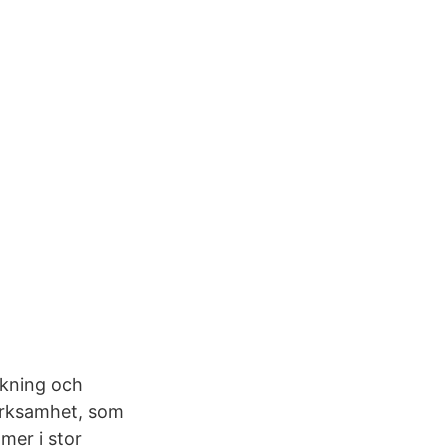
ikning och
verksamhet, som
mmer i stor