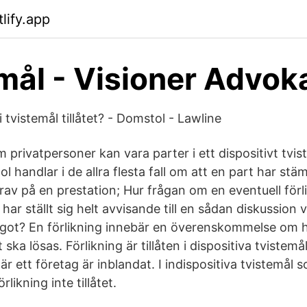
tlify.app
mål - Visioner Advok
i tvistemål tillåtet? - Domstol - Lawline
 privatpersoner kan vara parter i ett dispositivt tvis
ol handlar i de allra flesta fall om att en part har st
rav på en prestation; Hur frågan om en eventuell förl
har ställt sig helt avvisande till en sådan diskussion v
ågot? En förlikning innebär en överenskommelse om hu
a lösas. Förlikning är tillåten i dispositiva tvistemål,
där ett företag är inblandat. I indispositiva tvistemål
rlikning inte tillåtet.