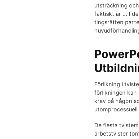
utsträckning oc
faktiskt är … I d
tingsrätten part
huvudförhandlin
PowerPo
Utbildn
Förlikning i tvi
förlikningen kan 
krav på någon som
utomprocessuell l
De flesta tvistem
arbetstvister (om