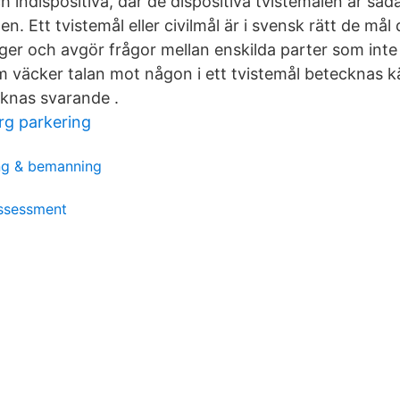
och indispositiva, där de dispositiva tvistemålen är såd
en. Ett tvistemål eller civilmål är i svensk rätt de mål
er och avgör frågor mellan enskilda parter som in
 väcker talan mot någon i ett tvistemål betecknas 
knas svarande .
rg parkering
ing & bemanning
ssessment