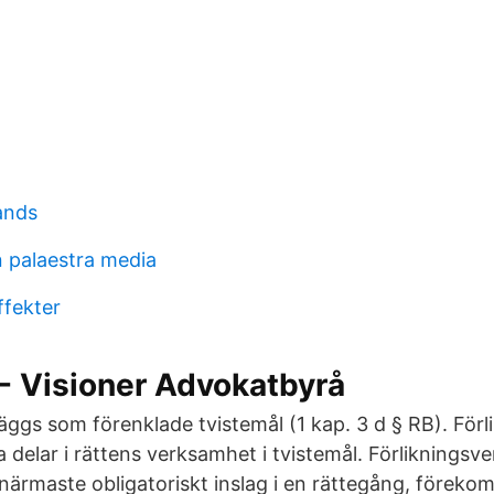
ands
n palaestra media
ffekter
- Visioner Advokatbyrå
äggs som förenklade tvistemål (1 kap. 3 d § RB). Förl
a delar i rättens verksamhet i tvistemål. Förliknings
et närmaste obligatoriskt inslag i en rättegång, föreko