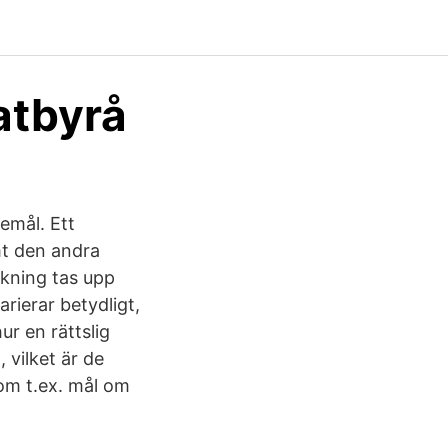
atbyrå
temål. Ett
ämt den andra
ikning tas upp
arierar betydligt,
r en rättslig
 vilket är de
 som t.ex. mål om