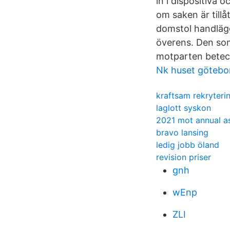
in i dispositiva 
om saken är tillåt
domstol handlägg
överens. Den som
motparten betec
Nk huset götebo
kraftsam rekryter
laglott syskon
2021 mot annual a
bravo lansing
ledig jobb öland
revision priser
gnh
wEnp
ZLI