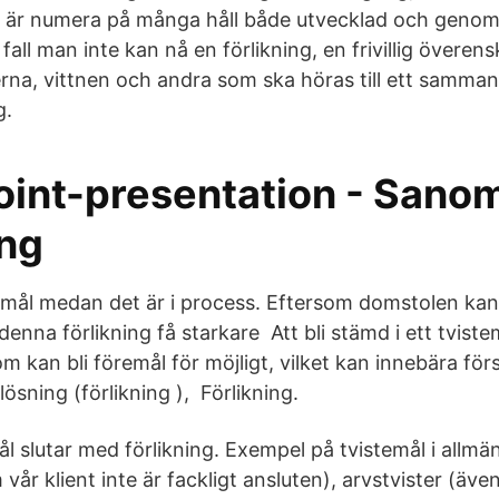
h är numera på många håll både utvecklad och genom
e fall man inte kan nå en förlikning, en frivillig övere
erna, vittnen och andra som ska höras till ett samma
g.
int-presentation - Sano
ing
stemål medan det är i process. Eftersom domstolen kan
denna förlikning få starkare Att bli stämd i ett tvistem
 kan bli föremål för möjligt, vilket kan innebära för
ösning (förlikning ), Förlikning.
ål slutar med förlikning. Exempel på tvistemål i allmä
 vår klient inte är fackligt ansluten), arvstvister (äve