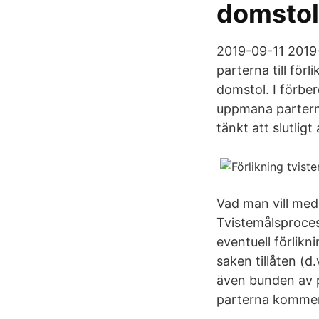
domstol
2019-09-11 2019-
parterna till för
domstol. I förbe
uppmana parterna 
tänkt att slutligt
Vad man vill med
Tvistemålsproces
eventuell förlikn
saken tillåten (d
även bunden av p
parterna kommer