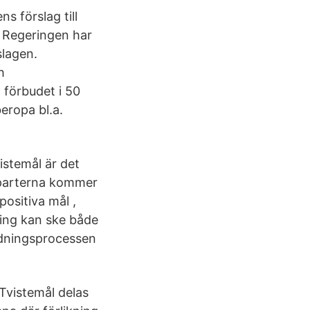
s förslag till
2. Regeringen har
slagen.
h
 förbudet i 50
eropa bl.a.
istemål är det
a parterna kommer
positiva mål ,
kning kan ske både
redningsprocessen
 Tvistemål delas