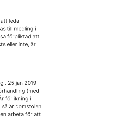
att leda
s till medling i
å förpliktad att
s eller inte, är
g . 25 jan 2019
förhandling (med
 förlikning i
), så är domstolen
en arbeta för att