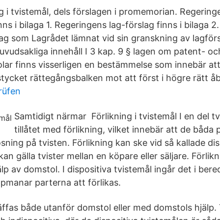
ng i tvistemål, dels förslagen i promemorian. Regeringen
nns i bilaga 1. Regeringens lag-förslag finns i bilaga 
lag som Lagrådet lämnat vid sin granskning av lagför
uvudsakliga innehåll I 3 kap. 9 § lagen om patent- oc
r finns visserligen en bestämmelse som innebär att
stycket rättegångsbalken mot att först i högre rätt åb
rüfen
Samtidigt närmar Förlikning i tvistemål I en del tv
tillåtet med förlikning, vilket innebär att de båd
ning på tvisten. Förlikning kan ske vid så kallade dis
kan gälla tvister mellan en köpare eller säljare. Förli
lp av domstol. I dispositiva tvistemål ingår det i be
pmanar parterna att förlikas.
äffas både utanför domstol eller med domstols hjälp.