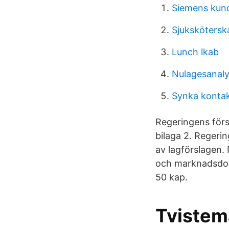
Siemens kun
Sjukskötersk
Lunch lkab
Nulagesanaly
Synka kontak
Regeringens försl
bilaga 2. Regeri
av lagförslagen. 
och marknadsdoms
50 kap.
Tvistemå