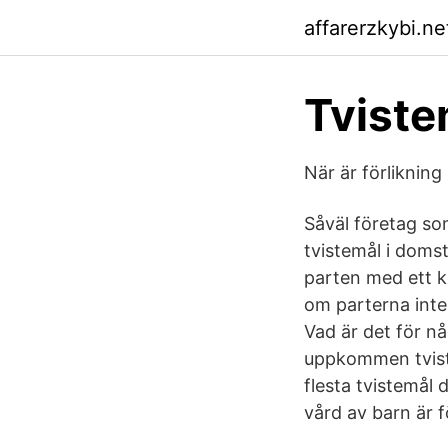
affarerzkybi.ne
Tviste
När är förlikning 
Såväl företag som
tvistemål i domst
parten med ett k
om parterna inte 
Vad är det för n
uppkommen tvist sk
flesta tvistemål 
vård av barn är fö