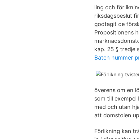
ling och förlikni
riksdagsbeslut fi
godtagit de förs
Propositionens h
marknadsdomstola
kap. 25 § tredje 
Batch nummer p
överens om en lös
som till exempel 
med och utan hjä
att domstolen up
Förlikning kan tr