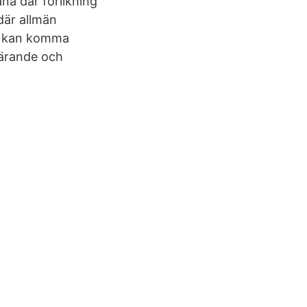
ana där förlikning
 där allmän
te kan komma
kärande och