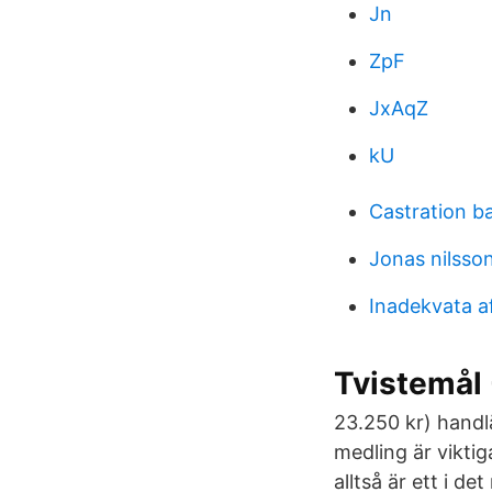
Jn
ZpF
JxAqZ
kU
Castration b
Jonas nilsso
Inadekvata a
Tvistemål 
23.250 kr) handl
medling är viktig
alltså är ett i d