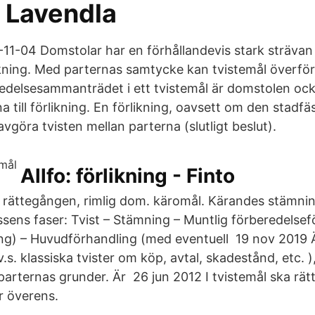
 Lavendla
11-04 Domstolar har en förhållandevis stark strävan 
likning. Med parternas samtycke kan tvistemål överföra
redelsesammanträdet i ett tvistemål är domstolen ocks
till förlikning. En förlikning, oavsett om den stadfäst
 avgöra tvisten mellan parterna (slutligt beslut).
Allfo: förlikning - Finto
 rättegången, rimlig dom. käromål. Kärandes stämnin
sens faser: Tvist – Stämning – Muntlig förberedelse
ing) – Huvudförhandling (med eventuell 19 nov 2019 Är
.v.s. klassiska tvister om köp, avtal, skadestånd, etc. 
arternas grunder. Är 26 jun 2012 I tvistemål ska rätt
 överens.