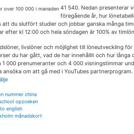
41 540. Nedan presenterar vi 
föregående år, hur lönetabell
 att du slutfört studier och jobbar ganska många tim
ar efter kl 12:00 och hela söndagen är 100% av timlö
slöner, livslöner och möjlighet till löneutveckling f
urser du har gått, vad de har innehållit och hur långa d
a 1 000 prenumeranter och 4 000 visningstimmar und
na ansöka om att gå med i YouTubes partnerprogram.
lje
ion nummer china
 school opzoeken
to english
ockholm månadskort