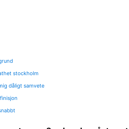
grund
athet stockholm
ig dåligt samvete
finisjon
snabbt