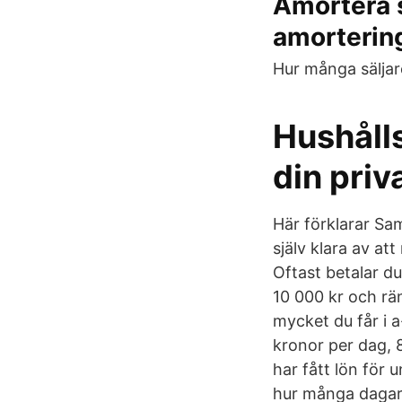
Amortera 
amorterin
Hur många säljar
Hushåll
din pri
Här förklarar Sa
själv klara av att
Oftast betalar d
10 000 kr och rä
mycket du får i 
kronor per dag, 
har fått lön för 
hur många dagar 