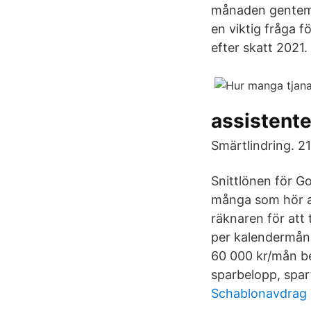
månaden gentemot
en viktig fråga f
efter skatt 2021.
assistente
Smärtlindring. 21
Snittlönen för G
många som hör av
räknaren för att
per kalendermån
60 000 kr/mån be
sparbelopp, spar
Schablonavdrag e