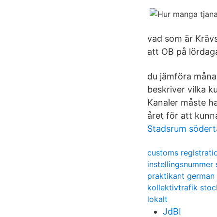
vad som är Krävs
att OB på lördag
du jämföra månad
beskriver vilka k
Kanaler måste h
året för att kun
Stadsrum södertä
customs registrat
instellingsnummer
praktikant german 
kollektivtrafik st
lokalt
JdBI