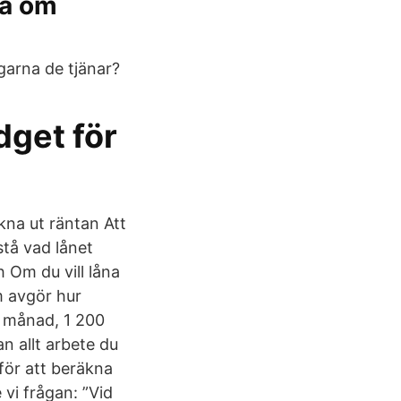
ta om
garna de tjänar?
dget för
kna ut räntan Att
rstå vad lånet
 Om du vill låna
m avgör hur
r månad, 1 200
n allt arbete du
för att beräkna
vi frågan: ”Vid