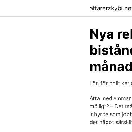
affarerzkybi.ne
Nya re
bistån
månad
Lön för politiker
Åtta medlemmar p
möjligt? – Det m
inhyrda som jobb
det något särski