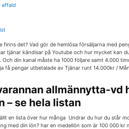
 affald
n
ist
e finns det? Vad gör de hemlösa försäljarna med pen
r tjänar kändisar på Youtube och hur mycket kan du 
. Och din kanal måste ha 1000 följare samt 4.000 tim
örja få pengar utbetalade av Tjänar runt 14.000kr / M
varannan allmännytta-vd 
n – se hela listan
llt en lista över hur många Undrar du hur du står mo
ing med din lön? har en medellön som är 100 000 kr m