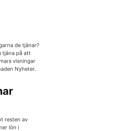
garna de tjänar?
tjäna på att
mars visningar
ånaden Nyheter.
har
t resten av
er lön i