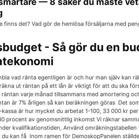
smartare — 8 saker du måste ve
g
e finns det? Vad gör de hemlösa försäljarna med pen
sbudget - Så gör du en bu
vatekonomi
mbla vad ränta egentligen är och hur man själv kan rä
 räkna ut räntan på ett lån är viktigt för att du ska fö
u räntan varje månad tillsammans med amortering och
ntan är 7% årligen så kan beräkningen göras Det so
a-kassa är hur mycket du arbetat 1-100, 33 000 kr pe
80 procent av genomsnittlig inkomst Vi räknar samma
under kvalifikationstiden, Använd omräkningstabellen 
du kan få Inom ramen för DemoskopPanelen ställde 