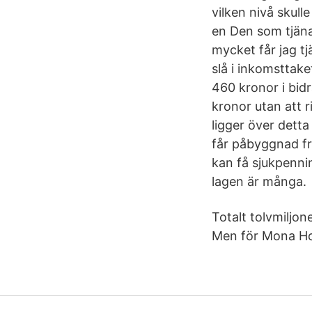
vilken nivå skul
en Den som tjäna
mycket får jag t
slå i inkomsttak
460 kronor i bid
kronor utan att r
ligger över detta
får påbyggnad fr
kan få sjukpennin
lagen är många.
Totalt tolvmiljone
Men för Mona Hol