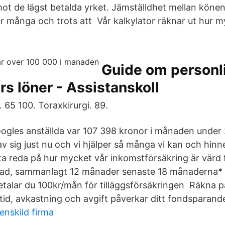
 de lägst betalda yrket. Jämställdhet mellan könen
ör många och trots att Vår kalkylator räknar ut hur my
Guide om personl
rs löner - Assistanskoll
. 65 100. Toraxkirurgi. 89.
oogles anställda var 107 398 kronor i månaden under 
 sig just nu och vi hjälper så många vi kan och hinne
 ta reda på hur mycket vår inkomstförsäkring är värd 
ad, sammanlagt 12 månader senaste 18 månaderna* 
talar du 100kr/mån för tilläggsförsäkringen Räkna p
tid, avkastning och avgift påverkar ditt fondsparand
nskild firma