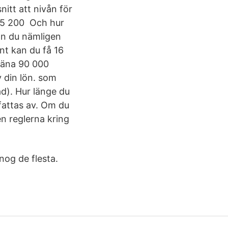
itt att nivån för
a 5 200 Och hur
an du nämligen
nt kan du få 16
tjäna 90 000
v din lön. som
ad). Hur länge du
fattas av. Om du
en reglerna kring
 nog de flesta.