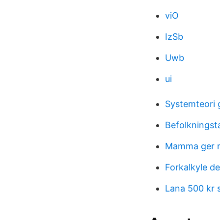
viO
IzSb
Uwb
ui
Systemteori 
Befolkningst
Mamma ger m
Forkalkyle de
Lana 500 kr 