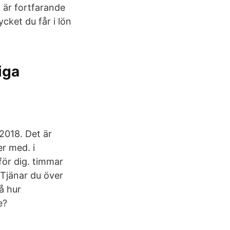
 är fortfarande
cket du får i lön
iga
2018. Det är
r med. i
för dig. timmar
Tjänar du över
å hur
e?