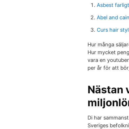
Asbest farligt
Abel and cai
Curs hair styl
Hur många säljar
Hur mycket penga
vara en youtuber
per år för att b
Nästan 
miljonlö
Di har sammanstä
Sveriges befolkn