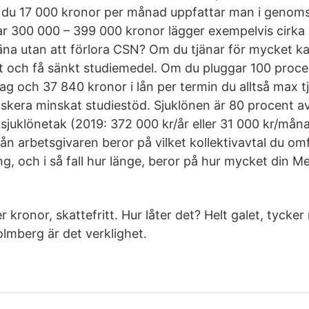
le du 17 000 kronor per månad uppfattar man i genomsn
r 300 000 – 399 000 kronor lägger exempelvis cirk
jäna utan att förlora CSN? Om du tjänar för mycket k
et och få sänkt studiemedel. Om du pluggar 100 proce
rag och 37 840 kronor i lån per termin du alltså max 
iskera minskat studiestöd. Sjuklönen är 80 procent a
 sjuklönetak (2019: 372 000 kr/år eller 31 000 kr/mån
ån arbetsgivaren beror på vilket kollektivavtal du om
g, och i så fall hur länge, beror på hur mycket din M
r kronor, skattefritt. Hur låter det? Helt galet, tycker
mberg är det verklighet.